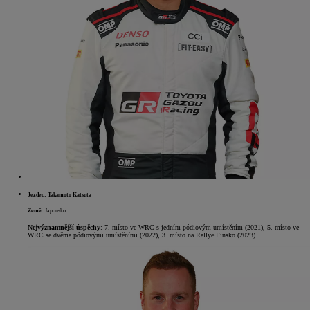
Jezdec: Takamoto Katsuta
Země:
Japonsko
Nejvýznamnější úspěchy
: 7. místo ve WRC s jedním pódiovým umístěním (2021), 5. místo ve
WRC se dvěma pódiovými umístěními (2022), 3. místo na Rallye Finsko (2023)