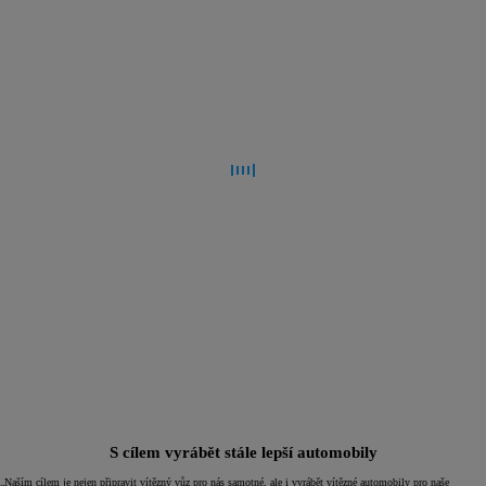
S cílem vyrábět stále lepší automobily
„Naším cílem je nejen připravit vítězný vůz pro nás samotné, ale i vyrábět vítězné automobily pro naše