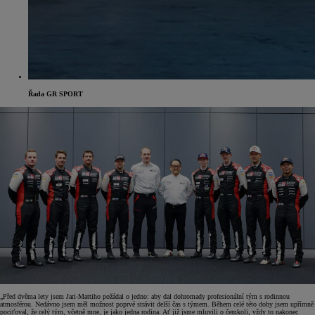
Řada GR SPORT
„Před dvěma lety jsem Jari-Mattiho požádal o jedno: aby dal dohromady profesionální tým s rodinnou
atmosférou. Nedávno jsem měl možnost poprvé strávit delší čas s týmem. Během celé této doby jsem upřímně
pociťoval, že celý tým, včetně mne, je jako jedna rodina. Ať již jsme mluvili o čemkoli, vždy to nakonec