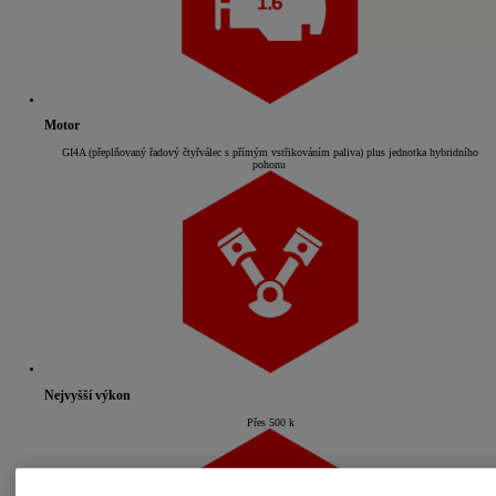
Motor
GI4A (přeplňovaný řadový čtyřválec s přímým vstřikováním paliva) plus jednotka hybridního
pohonu
Nejvyšší výkon
Přes 500 k