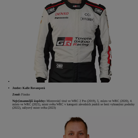
Jezdec: Kalle Rovanperä
Země:
Finsko
Nejvýznamnější úspěchy:
Mistrovský titul ve WRC 2 Pro (2019), 5. místo ve WRC (2020), 4.
místo ve WRC (2021), mistr světa WRC v kategorii závodních jezdců se šesti vyhranými podniky
(2022), rallyový mistr světa (2023)