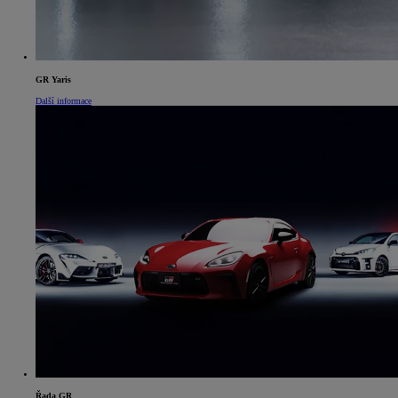
GR Yaris
Další informace
Řada GR