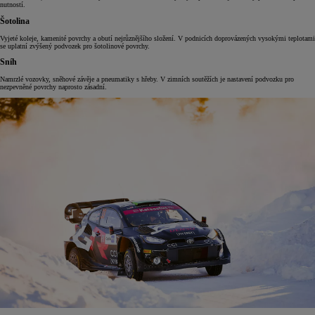
nutností.
Šotolina
Vyjeté koleje, kamenité povrchy a obutí nejrůznějšího složení. V podnicích doprovázených vysokými teplotami
se uplatní zvýšený podvozek pro šotolinové povrchy.
Sníh
Namrzlé vozovky, sněhové závěje a pneumatiky s hřeby. V zimních soutěžích je nastavení podvozku pro
nezpevněné povrchy naprosto zásadní.