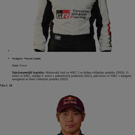
Navigátor: Vincent Landais
Země:
Francie
Nejvýznamnější úspěchy:
Mistrovský titul ve WRC 2 se dvěma vítěznými podniky (2019), 11.
místo ve WRC, nejlépe 4. místo v jednotlivých podnicích (2022), páté místo ve WRC v kategorii
navigátorů se třemi vítěznými podniky (2023)
Vůz č. 18