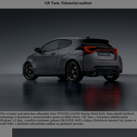
GR Yaris. Nekonečné nadšení
Vůz vyvinutý pod taktovkou odborníků týmu TOYOTA GAZOO Racing World Rally Team přenáší špičkové
technologie a zkušenosti z motoristického sportu na běžné silnice. GR Yaris s výkonným přeplňovaným
tříválcem 1,6 litru, vyspělým systémem pohonu GR-FOUR 4WD a lehkou třídveřovou karoserií byl zrozen ve
světě WRC s příslibem nekonečného nadšení na jakémkoli povrchu.