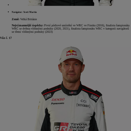
Navigátor: Scott Martin
Země:
Velká Británie
Nejvýznamnější úspěchy:
První pódiové umístění ve WRC ve Finsku (2016), finalista šampionátu
WRC se dvěma vítěznými podniky (2020, 2021), finalista šampionátu WRC v kategorii navigátorů
se třemi vítěznými podniky (2023)
Vůz č. 17