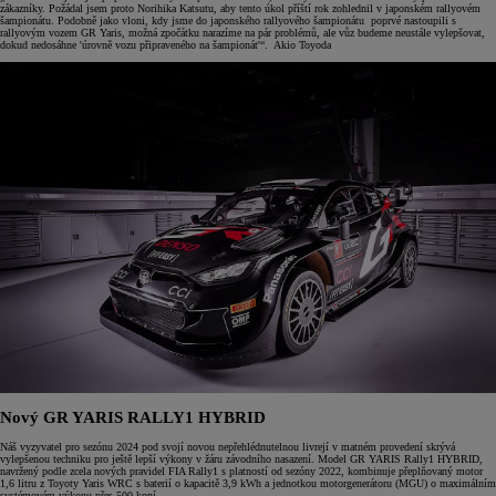
zákazníky. Požádal jsem proto Norihika Katsutu, aby tento úkol příští rok zohlednil v japonském rallyovém
šampionátu. Podobně jako vloni, kdy jsme do japonského rallyového šampionátu poprvé nastoupili s
rallyovým vozem GR Yaris, možná zpočátku narazíme na pár problémů, ale vůz budeme neustále vylepšovat,
dokud nedosáhne 'úrovně vozu připraveného na šampionát'“. Akio Toyoda
Nový GR YARIS RALLY1 HYBRID
Náš vyzyvatel pro sezónu 2024 pod svojí novou nepřehlédnutelnou livrejí v matném provedení skrývá
vylepšenou techniku pro ještě lepší výkony v žáru závodního nasazení. Model GR YARIS Rally1 HYBRID,
navržený podle zcela nových pravidel FIA Rally1 s platností od sezóny 2022, kombinuje přeplňovaný motor
1,6 litru z Toyoty Yaris WRC s baterií o kapacitě 3,9 kWh a jednotkou motorgenerátoru (MGU) o maximálním
systémovém výkonu přes 500 koní.