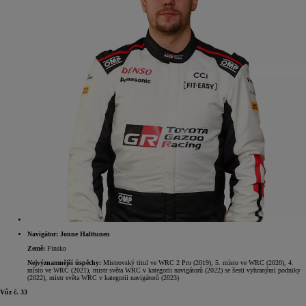
Navigátor: Jonne Halttunen
Země:
Finsko
Nejvýznamnější úspěchy:
Mistrovský titul ve WRC 2 Pro (2019), 5. místo ve WRC (2020), 4.
místo ve WRC (2021), mistr světa WRC v kategorii navigátorů (2022) se šesti vyhranými podniky
(2022), mistr světa WRC v kategorii navigátorů (2023)
Vůz č. 33