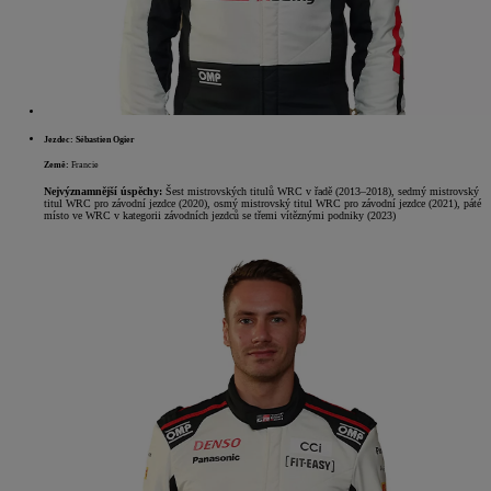
Jezdec: Sébastien Ogier
Země:
Francie
Nejvýznamnější úspěchy:
Šest mistrovských titulů WRC v řadě (2013–2018), sedmý mistrovský
titul WRC pro závodní jezdce (2020), osmý mistrovský titul WRC pro závodní jezdce (2021), páté
místo ve WRC v kategorii závodních jezdců se třemi vítěznými podniky (2023)