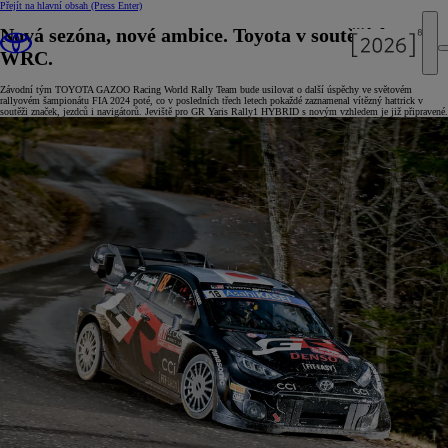
Přejít na hlavní obsah
(Press Enter)
Nová sezóna, nové ambice. Toyota v soutěžích
WRC.
Závodní tým TOYOTA GAZOO Racing World Rally Team bude usilovat o další úspěchy ve světovém
rallyovém šampionátu FIA 2024 poté, co v posledních třech letech pokaždé zaznamenal vítězný hattrick v
soutěži značek, jezdců i navigátorů. Jeviště pro GR Yaris Rally1 HYBRID s novým vzhledem je již připravené.