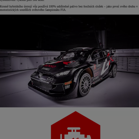
Kromě hybridního ústrojí vůz používá 100% udržitelné palivo bez fosilních složek – jako první svého druhu v
motoristických soutěžích světového šampionátu FIA.