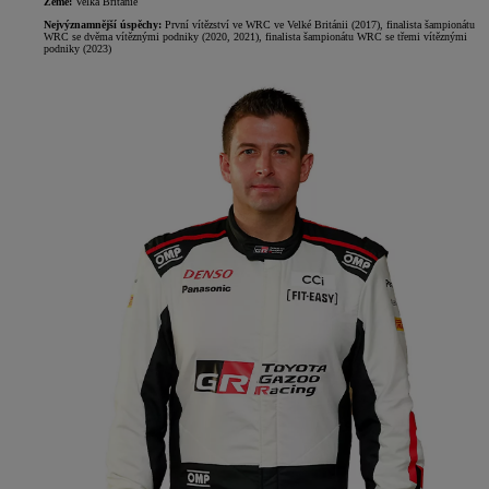
Země:
Velká Británie
Nejvýznamnější úspěchy:
První vítězství ve WRC ve Velké Británii (2017), finalista šampionátu
WRC se dvěma vítěznými podniky (2020, 2021), finalista šampionátu WRC se třemi vítěznými
podniky (2023)