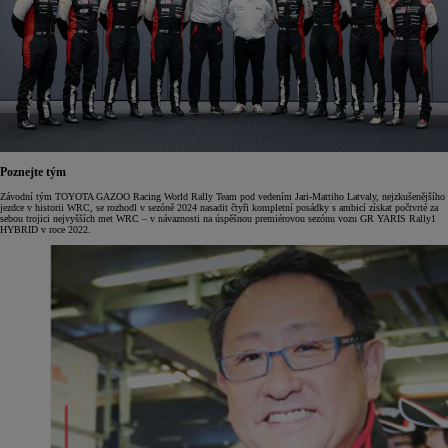
Poznejte tým
Závodní tým TOYOTA GAZOO Racing World Rally Team pod vedením Jari-Mattiho Latvaly, nejzkušenějšího
jezdce v historii WRC, se rozhodl v sezóně 2024 nasadit čtyři kompletní posádky s ambicí získat počtvrté za
sebou trojici nejvyšších met WRC – v návaznosti na úspěšnou premiérovou sezónu vozu GR YARIS Rally1
HYBRID v roce 2022.