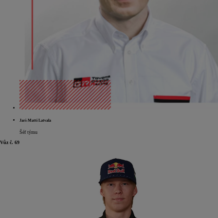
Jari-Matti Latvala
Šéf týmu
Vůz č. 69