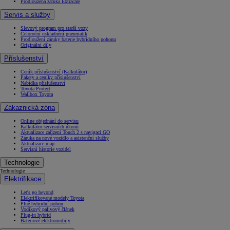
Prodloužená záruka Extracare
Servis a služby
Slevový program pro starší vozy
Celoroční uskladnění pneumatik
Prodloužení záruky baterie hybridního pohonu
Originální díly
Příslušenství
Ceník příslušenství (Kalkulátor)
Pakety a ceníky příslušenství
Nabídka příslušenství
Toyota Protect
Wallbox Toyota
Zákaznická zóna
Online objednání do servisu
Kalkulátor servisních úkonů
Aktualizace zařízení Touch 2 s navigací GO
Záruka na nové vozidlo a asistenční služby
Aktualizace map
Servisní historie vozidel
Technologie
Technologie
Elektrifikace
Let's go beyond
Elektrifikované modely Toyota
Plně hybridní pohon
Vodíkový palivový článek
Plug-in hybrid
Bateriové elektromobily