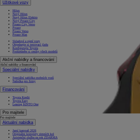
Užitkové vozy
Hilux
Nový Hilux
Nový Hilux Elektro
Nový Proace City
Proace City Verso
Proace
Proace Verso
Proace Max
Skladové a ojeté vozy
Objednejte si testovací jízdu
Konfigurujte Toyotu
Prohlédněte si ceníky všech modelů
Akční nabídky a financování
Akční nabídky a financování
Speciální nabídky
Speciální nabídka osobních vozů
Nabídka pro firmy
Financování
Toyota Kredit
Toyota Easy
Leasing KINTO One
Pro majitele
Pro majitele
Aktuální nabídka
Jarní kampaň 2026
Originální komplety zimních kol
Asistenční služba na rok ZDARMA