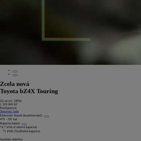
Zcela nová
Toyota bZ4X Touring
Již od (vč. DPH)
1 329 000 Kč
Konfigurovat
Testovací jízda
Elektrický dojezd (kombinovaný)
479 - 591 km
Kapacita baterie
74,7 kWh (Celková kapacita)
71 kWh (Využitelná kapacita)
Spotřeba elektřiny