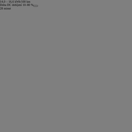
14,0 – 16,6 kWh/100 km
Doba DC dobíjení 10–80 %
28 minut
Od
399 000 Kč
s DPH
vč. zvýhodnění
20 000 Kč
a bonusu za výkup
50 000 Kč
Yaris Cross
HYBRID