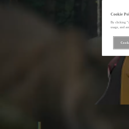
Cookie Pol
By clicking “
usage, and ass
Cooki