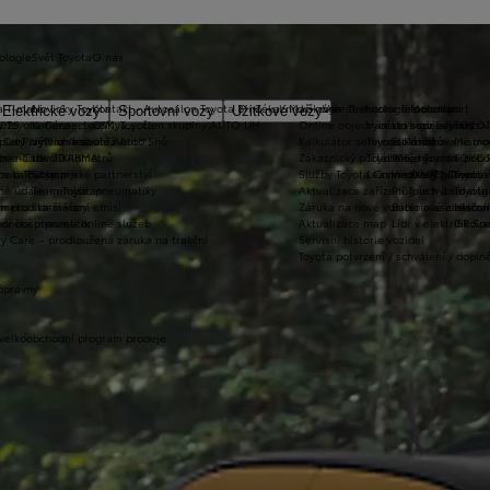
ologie
Svět Toyota
O nás
a T-mate
Novinky Toyota
Kontakt - Autosalon Toyota Brno - ul. Maříkova
Zákaznická zóna
Vybrat vhodné financování
Technologie pohonu
Motorsport
Elektrické vozy
Sportovní vozy
Užitkové vozy
2026
y Toyota Connected/MyToyota
Kariéra
C&K, a.s. člen skupiny AUTO UH
Online objednání do servisu
Vybrat vhodné financov
Let's go beyond
TOYOT
plety zimních kol
 CarPlay™ a Android Auto™
Výtvarná soutěž Auto Snů
Kalkulátor servisních úkonů
Toyota Kredit
Elektrifikované mo
Mistrov
užba na rok ZDARMA
m e-Call
Lovci Kilometrů
Zákaznický portál Moje Toyota
Toyota Easy
Plně hybridní poh
TOYOT
ruka Extracare
ce u Toyoty
Olympijské partnerství
Služby Toyota Connected/MyToyota
Leasing KINTO One
Vodíkový palivový 
Toyot
né údaje – emise, pneumatiky
Team Toyota
Aktualizace zařízení Touch 2 s navi
Plug-in hybrid
Toyota
m pro starší vozy
metodika měření emisí
Záruka na nové vozidlo a asistenční
Bateriové elektrom
Histor
adnění pneumatik
ní dosutpnosti online služeb
Aktualizace map
Lídr v elektrifiko
GR Spo
y Care – prodloužená záruka na trakční
Servisní historie vozidel
Toyota potvrzení / schválení / dopln
opravny
 velkoobchodní program prodeje