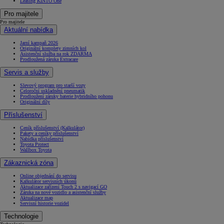
Leasing KINTO One
Pro majitele
Pro majitele
Aktuální nabídka
Jarní kampaň 2026
Originální komplety zimních kol
Asistenční služba na rok ZDARMA
Prodloužená záruka Extracare
Servis a služby
Slevový program pro starší vozy
Celoroční uskladnění pneumatik
Prodloužení záruky baterie hybridního pohonu
Originální díly
Příslušenství
Ceník příslušenství (Kalkulátor)
Pakety a ceníky příslušenství
Nabídka příslušenství
Toyota Protect
Wallbox Toyota
Zákaznická zóna
Online objednání do servisu
Kalkulátor servisních úkonů
Aktualizace zařízení Touch 2 s navigací GO
Záruka na nové vozidlo a asistenční služby
Aktualizace map
Servisní historie vozidel
Technologie