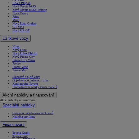
RAV4 Plug-in
Nová Toyota bZ4X
Nová Toyota bZ4X Touring
Nová Camry
Prius
Mirai
Nový Land Cruiser
GR Yaris
Nový GR GT
Užitkové vozy
Hilux
Nový Hilux
Nový Hilux Elektro
Nový Proace City
Proace City Verso
Proace
Proace Verso
Proace Max
Skladové a ojeté vozy
Objednejte si testovací jízdu
Konfigurujte Toyotu
Prohlédněte si ceníky všech modelů
Akční nabídky a financování
Akční nabídky a financování
Speciální nabídky
Speciální nabídka osobních vozů
Nabídka pro firmy
Financování
Toyota Kredit
Toyota Easy