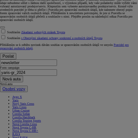
údaje nebudeme sdílet s žádnou další společností, s výjimkou případů, kdy vaše požadavky může vyřídit vámi
vybraný autorizovaný prodejce/servis. Klepnutím sem vyberete autorizovaného prodejce/servis. Kromě výše
uvedených pravidel je třeba si přečíst i Pravidla pro zpracování osobních údajů, kde naleznete obecný popis
forem zpracování vašich osobních údajů. Přihlášením k newsletteru potvrzujete, že jste si Pravidla se
zpracováním osobních údajů přečetli a souhlasíte s nimi. Přejděte prosím na následující odkaz Pravidla pro
zpracování osobních údajů.
Souhlasím
Zásadami webových stránek Toyota
Souhlasím
s Obecnými zásadami ochrany soukromí a osobních údajů Toyota
Přihlášením se k odběru novinek dávám souhlas se zpracováním osobních údajů ve smyslu
Pravidel pro
zpracování osobních údajů
.
Poslat
Form campaign
Nová auta
Nová auta
Osobní vozy
Aygo X
Yaris
Nový Yaris Cross
Yaris Cross
Urban Cruiser
Corolla Sedan
Corolla Hatchback
Corolla Touring Sports
Nová Corolla Cross
Nová Toyota C-HR
Nová Toyota C-HR+
RAV4
Nová RAV4