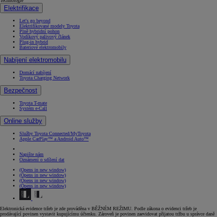
Technologie
Elektrifikace
Let's go beyond
Elektrifikované modely Toyota
Plně hybridní pohon
Vodíkový palivový článek
Plug-in hybrid
Bateriové elektromobily
Nabíjení elektromobilu
Domácí nabíjení
Toyota Charging Network
Bezpečnost
Toyota T-mate
Systém e-Call
Online služby
Služby Toyota Connected/MyToyota
Apple CarPlay™ a Android Auto™
Napište nám
Oznámení o sdílení dat
(Opens in new window)
(Opens in new window)
(Opens in new window)
(Opens in new window)
Elektronická evidence tržeb je zde prováděna v BĚŽNÉM REŽIMU. Podle zákona o evidenci tržeb je
prodávající povinen vystavit kupujícímu účtenku. Zároveň je povinen zaevidovat přijatou tržbu u správce daně