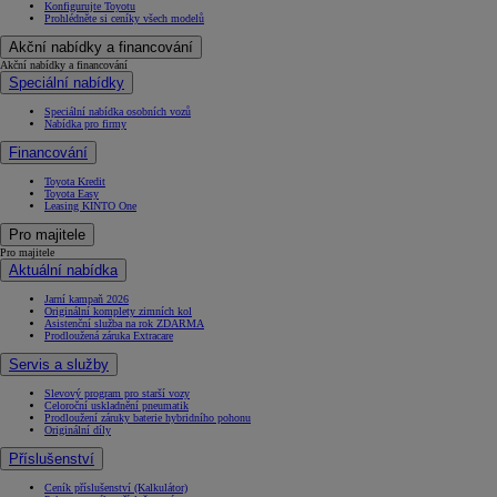
Konfigurujte Toyotu
Prohlédněte si ceníky všech modelů
Akční nabídky a financování
Akční nabídky a financování
Speciální nabídky
Speciální nabídka osobních vozů
Nabídka pro firmy
Financování
Toyota Kredit
Toyota Easy
Leasing KINTO One
Pro majitele
Pro majitele
Aktuální nabídka
Jarní kampaň 2026
Originální komplety zimních kol
Asistenční služba na rok ZDARMA
Prodloužená záruka Extracare
Servis a služby
Slevový program pro starší vozy
Celoroční uskladnění pneumatik
Prodloužení záruky baterie hybridního pohonu
Originální díly
Příslušenství
Ceník příslušenství (Kalkulátor)