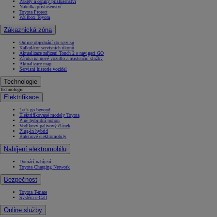
Pakety a ceníky příslušenství
Nabídka příslušenství
Toyota Protect
Wallbox Toyota
Zákaznická zóna
Online objednání do servisu
Kalkulátor servisních úkonů
Aktualizace zařízení Touch 2 s navigací GO
Záruka na nové vozidlo a asistenční služby
Aktualizace map
Servisní historie vozidel
Technologie
Technologie
Elektrifikace
Let's go beyond
Elektrifikované modely Toyota
Plně hybridní pohon
Vodíkový palivový článek
Plug-in hybrid
Bateriové elektromobily
Nabíjení elektromobilu
Domácí nabíjení
Toyota Charging Network
Bezpečnost
Toyota T-mate
Systém e-Call
Online služby