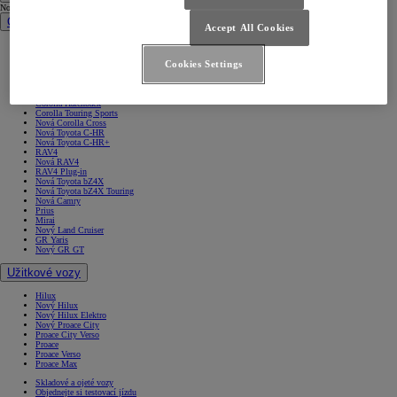
Nová auta
Osobní vozy
Accept All Cookies
Aygo X
Yaris
Cookies Settings
Nový Yaris Cross
Yaris Cross
Urban Cruiser
Corolla Sedan
Corolla Hatchback
Corolla Touring Sports
Nová Corolla Cross
Nová Toyota C-HR
Nová Toyota C-HR+
RAV4
Nová RAV4
RAV4 Plug-in
Nová Toyota bZ4X
Nová Toyota bZ4X Touring
Nová Camry
Prius
Mirai
Nový Land Cruiser
GR Yaris
Nový GR GT
Užitkové vozy
Hilux
Nový Hilux
Nový Hilux Elektro
Nový Proace City
Proace City Verso
Proace
Proace Verso
Proace Max
Skladové a ojeté vozy
Objednejte si testovací jízdu