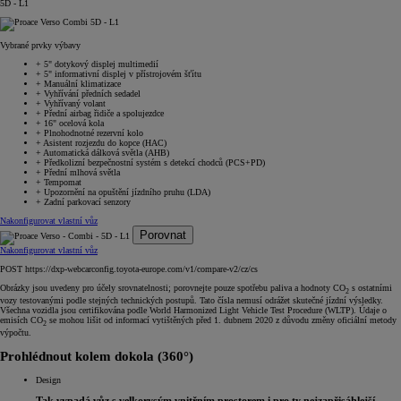
5D - L1
Vybrané prvky výbavy
+
5" dotykový displej multimedií
+
5" informativní displej v přístrojovém šťítu
+
Manuální klimatizace
+
Vyhřívání předních sedadel
+
Vyhřívaný volant
+
Přední airbag řidiče a spolujezdce
+
16" ocelová kola
+
Plnohodnotné rezervní kolo
+
Asistent rozjezdu do kopce (HAC)
+
Automatická dálková světla (AHB)
+
Předkolizní bezpečnostní systém s detekcí chodců (PCS+PD)
+
Přední mlhová světla
+
Tempomat
+
Upozornění na opuštění jízdního pruhu (LDA)
+
Zadní parkovací senzory
Nakonfigurovat vlastní vůz
Porovnat
Nakonfigurovat vlastní vůz
POST https://dxp-webcarconfig.toyota-europe.com/v1/compare-v2/cz/cs
Obrázky jsou uvedeny pro účely srovnatelnosti; porovnejte pouze spotřebu paliva a hodnoty CO
s ostatními
2
vozy testovanými podle stejných technických postupů. Tato čísla nemusí odrážet skutečné jízdní výsledky.
Všechna vozidla jsou certifikována podle World Harmonized Light Vehicle Test Procedure (WLTP). Údaje o
emisích CO
se mohou lišit od informací vytištěných před 1. dubnem 2020 z důvodu změny oficiální metody
2
výpočtu.
Prohlédnout kolem dokola (360°)
Design