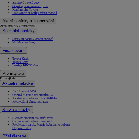
Skladové a ojeté vozy
Objednejte si testovací jízdu
Konfigurujte Toyotu
Prohlédněte si ceníky všech modelů
Akční nabídky a financování
Akční nabídky a financování
Speciální nabídky
Speciální nabídka osobních vozů
Nabídka pro firmy
Financování
Toyota Kredit
Toyota Easy
Leasing KINTO One
Pro majitele
Pro majitele
Aktuální nabídka
Jarní kampaň 2026
Originální komplety zimních kol
Asistenční služba na rok ZDARMA
Prodloužená záruka Extracare
Servis a služby
Slevový program pro starší vozy
Celoroční uskladnění pneumatik
Prodloužení záruky baterie hybridního pohonu
Originální díly
Příslušenství