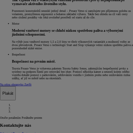
Tak vypadá vůz s velkorysým vnitřním prostorem i pro ty nejzapřisáhlejší
vyznavače aktivního životního stylu.
Pozornosti konstruktérů neunikl jediný detail – Proace Verso si zamilujete pro příjemnou polohu za
volantem, promyšlenou ergonomii a bohatou základní výbavu. Takže bez ohledu na cíl vaší cesty
nebo složení posádky vás čeká uvolněné prostředí od startu až do cíle.
Motor
Moderní vznětové motory se chlubí nízkou spotřebou paliva a výbornými
jízdními schopnostmi.
Na výběr jsou vznětové motory 1,5 a 2,0 litru ve třech výkonových variantách a možností volby ze
dvou převodovek. Proace Verso s technologií Start and Stop vykazuje velmi nízkou spotřebu paliva a
pozoruhodně nízké emise.
Bezpečnost
Bezpečnost na prvním místě.
Toyota Proace Verso je vybavena paketem Toyota Safety Sense, zahrnujícím bezpečnostní prvky a
systémy na podporu řízení pro cestování bez obav. Pomocí několika kamer a senzorů kolem celého
vozidla dokáže pomoci s parkováním, udržováním vozidla v jízdním pruhu nebo snižováním rizika
srážky, ať již ve městě nebo na okreskách.
Na celou obrazovku
Zavřít
Plakát
Otočte potažením
Potáhněte prstem
Kontaktujte nás