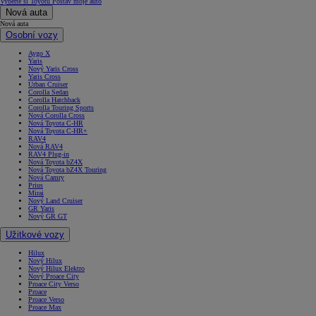
Vyberte si Toyotu
Postav moje auto
Nová auta
Nová auta
Osobní vozy
Aygo X
Yaris
Nový Yaris Cross
Yaris Cross
Urban Cruiser
Corolla Sedan
Corolla Hatchback
Corolla Touring Sports
Nová Corolla Cross
Nová Toyota C-HR
Nová Toyota C-HR+
RAV4
Nová RAV4
RAV4 Plug-in
Nová Toyota bZ4X
Nová Toyota bZ4X Touring
Nová Camry
Prius
Mirai
Nový Land Cruiser
GR Yaris
Nový GR GT
Užitkové vozy
Hilux
Nový Hilux
Nový Hilux Elektro
Nový Proace City
Proace City Verso
Proace
Proace Verso
Proace Max