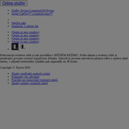
Online služby
Služby Toyota Connected/MyToyota
Apple CarPlay™ a Android Auto™
Napište nám
Oznámení o sdílení dat
(Opens in new window)
(Opens in new window)
(Opens in new window)
(Opens in new window)
Elektronická evidence tržeb je zde prováděna v BĚŽNÉM REŽIMU. Podle zákona o evidenci tržeb je
prodávající povinen vystavit kupujícímu účtenku. Zároveň je povinen zaevidovat přijatou tržbu u správce daně
online, v případě technického výpadku pak nejpozději do 48 hodin.
Copyright © Toyota 2026
Zásady používání souborů cookie
Podmínky pro uživatele
Pravidla pro zpracování Osobních údajů
Zásady ochrany osobních údajů