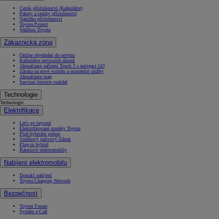
Ceník příslušenství (Kalkulátor)
Pakety a ceníky příslušenství
Nabídka příslušenství
Toyota Protect
Wallbox Toyota
Zákaznická zóna
Online objednání do servisu
Kalkulátor servisních úkonů
Aktualizace zařízení Touch 2 s navigací GO
Záruka na nové vozidlo a asistenční služby
Aktualizace map
Servisní historie vozidel
Technologie
Technologie
Elektrifikace
Let's go beyond
Elektrifikované modely Toyota
Plně hybridní pohon
Vodíkový palivový článek
Plug-in hybrid
Bateriové elektromobily
Nabíjení elektromobilu
Domácí nabíjení
Toyota Charging Network
Bezpečnost
Toyota T-mate
Systém e-Call