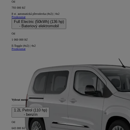
Od
793 000 Kč
8 st. automatická převodovka (4x2) | 4x2
Prozkoumat
Full Electric (50kWh) (136 hp)
- Bateriový elektromobil
Od
1 060 000 Kč
E-Toggle (4x2) | 4x2
Prozkoumat
Vybrat motor
1.2L Petrol (110 hp)
- benzín
Od
643 000 Kč