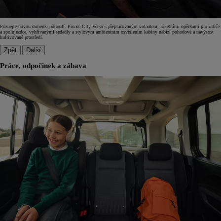
Poznejte novou dimenzi pohodlí. Proace City Verso s přepracovaným volantem, loketními opěrkami pro řidiče
a spolujezdce, vyhřívanými sedadly a stylovým ambientním osvětlením kabiny nabízí pohodové a navýsost
kultivované prostředí.
Zpět
Další
Práce, odpočinek a zábava