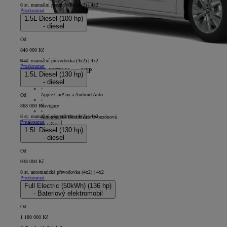
6 st. manuální převodovka (4x2) | 4x2
Prozkoumat
1.5L Diesel (100 hp)
- diesel
Od
848 000 Kč
6 st. manuální převodovka (4x2) | 4x2
Prozkoumat
PROACE CITY Verso VIP
1.5L Diesel (130 hp)
- diesel
5D - Short
+
Apple CarPlay a Android Auto
Od
+
Navigace
868 000 Kč
+
6 st. manuální převodovka (4x2) | 4x2
Automatická klimatizace dvouzónová
Prozkoumat
Ukázat vše
1.5L Diesel (130 hp)
- diesel
Od
938 000 Kč
8 st. automatická převodovka (4x2) | 4x2
Prozkoumat
Full Electric (50kWh) (136 hp)
- Bateriový elektromobil
Od
1 180 000 Kč