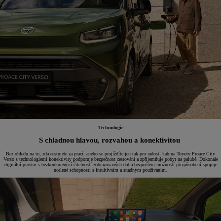
Technologie
S chladnou hlavou, rozvahou a konektivitou
Bez ohledu na to, zda cestujete za prací, anebo se projíždíte jen tak pro radost, kabina Toyoty Proace City
Verso s technologiemi konektivity podporuje bezpečnost cestování a zpříjemňuje pobyt na palubě. Dokonale
digitální prostor s bezkonkurenční čitelností zobrazovaných dat a bezpočtem možností přizpůsobení spojuje
ucelené schopnosti s intuitivním a snadným používáním.