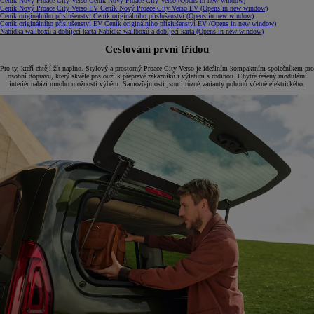
Ceník Nový Proace City Verso
Ceník Nový Proace City Verso
(Opens in new window)
Ceník Nový Proace City Verso EV
Ceník Nový Proace City Verso EV
(Opens in new window)
Ceník originálního příslušenství
Ceník originálního příslušenství
(Opens in new window)
Ceník originálního příslušenství EV
Ceník originálního příslušenství EV
(Opens in new window)
Nabídka wallboxů a dobíjecí karta
Nabídka wallboxů a dobíjecí karta
(Opens in new window)
Cestování první třídou
Pro ty, kteří chtějí žít naplno. Stylový a prostorný Proace City Verso je ideálním kompaktním společníkem pro
osobní dopravu, který skvěle poslouží k přepravě zákazníků i výletům s rodinou. Chytře řešený modulární
interiér nabízí mnoho možností výběru. Samozřejmostí jsou i různé varianty pohonů včetně elektrického.