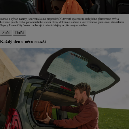
Jednou z výhod kabiny jsou velká okna propouštějící dovnitř spoustu uklidňujícího přirozeného světla.
Luxusně působí velké panoramatické střešní okno, dokonale sladěné s kultivovanou prémiovou atmosférou
Toyoty Proace City Verso, zaplavující interiér hřejivým přirozeným světlem.
Zpět
Další
Každý den o něco snazší