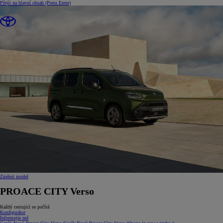
Přejít na hlavní obsah
(Press Enter)
Změnit model
PROACE CITY Verso
Každý cestující se počítá
Konfigurátor
Informujte mě