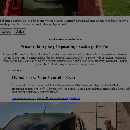
Spěcháte a potřebujete jen něco rychle vyndat z kufru? Praktické otevíratelné okno na zádi umožňuje snadný a
rychlý přístup bez nutnosti otevírat celou výklopnou záď.
Zpět
Další
Všestrannost a modularita
Prostor, který se přizpůsobuje vašim potřebám
Prostorný Proace City Verso díky chytrému obestavění prostoru v kombinaci s bezkonkurenčním objemem
pojme až sedm lidí v samostatných křeslech nebo na sedadlech ve stylu lavice. Vůz si kdykoli jednoduše
přizpůsobíte podle aktuálních potřeb a snadno upravíte podle počtu osob nebo množství zavazadel – pojem
„flexibilita“ tak zde nabývá zcela nového významu.
Pohony
Hybná síla vašeho životního stylu
Cestujte tak, jak to máte nejraději. Pro Toyotu Proace City Verso je k dispozici hned několik
moderních pohonů pro jakýkoli životní styl, od pokrokového a hospodárného elektrického ústrojí až
po moderní benzínové a naftové motory.
Prozkoumat varianty pohonu
Prozkoumat varianty pohonu