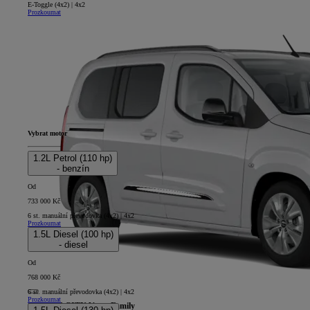
E-Toggle (4x2) | 4x2
Prozkoumat
Vybrat motor
1.2L Petrol (110 hp)
- benzín
Od
733 000 Kč
6 st. manuální převodovka (4x2) | 4x2
Prozkoumat
1.5L Diesel (100 hp)
- diesel
Od
768 000 Kč
6 st. manuální převodovka (4x2) | 4x2
Prozkoumat
PROACE CITY Verso Family