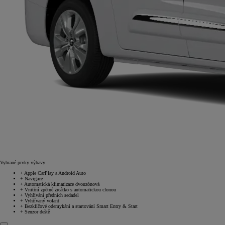
Vybrané prvky výbavy
+
Apple CarPlay a Android Auto
+
Navigace
+
Automatická klimatizace dvouzónová
+
Vnitřní zpětné zrcátko s automatickou clonou
+
Vyhřívání předních sedadel
+
Vyhřívaný volant
+
Bezklíčové odemykání a startování Smart Entry & Start
+
Senzor deště