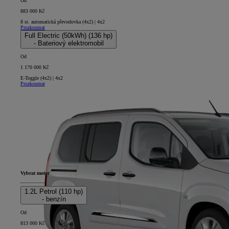
Od
883 000 Kč
8 st. automatická převodovka (4x2) | 4x2
Prozkoumat
Full Electric (50kWh) (136 hp)
- Bateriový elektromobil
Od
1 170 000 Kč
E-Toggle (4x2) | 4x2
Prozkoumat
Vybrat motor
1.2L Petrol (110 hp)
- benzín
Od
813 000 Kč