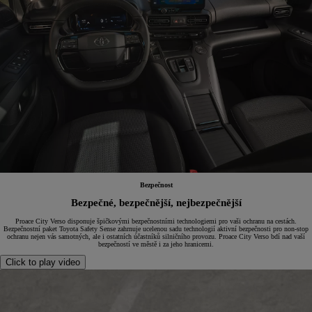
Bezpečnost
Bezpečné, bezpečnější, nejbezpečnější
Proace City Verso disponuje špičkovými bezpečnostními technologiemi pro vaši ochranu na cestách.
Bezpečnostní paket Toyota Safety Sense zahrnuje ucelenou sadu technologií aktivní bezpečnosti pro non-stop
ochranu nejen vás samotných, ale i ostatních účastníků silničního provozu. Proace City Verso bdí nad vaší
bezpečností ve městě i za jeho hranicemi.
Click to play video