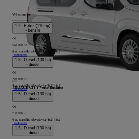
Vybrat motor
1.2L Petrol (110 hp)
- benzín
Od
668 000 Kč
6 st. manuální převodovka (4x2) | 4x2
Prozkoumat
1.5L Diesel (100 hp)
- diesel
Od
703 000 Kč
6 st. manuální převodovka (4x2) | 4x2
PROACE CITY Verso Business
Prozkoumat
1.5L Diesel (130 hp)
5D - Long
- diesel
Od
733 000 Kč
6 st. manuální převodovka (4x2) | 4x2
Prozkoumat
1.5L Diesel (130 hp)
- diesel