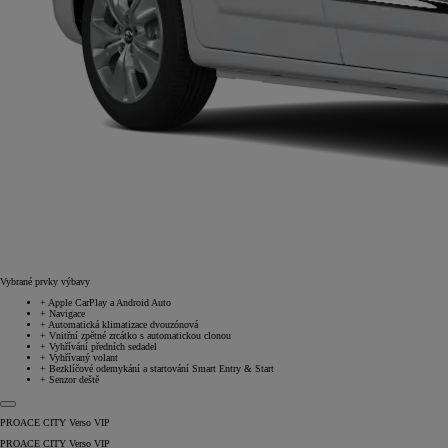
Vybrané prvky výbavy
+
Apple CarPlay a Android Auto
+
Navigace
+
Automatická klimatizace dvouzónová
+
Vnitřní zpětné zrcátko s automatickou clonou
+
Vyhřívání předních sedadel
+
Vyhřívaný volant
+
Bezklíčové odemykání a startování Smart Entry & Start
+
Senzor deště
PROACE CITY Verso VIP
PROACE CITY Verso VIP