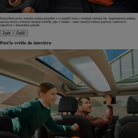
Promyšlené prvky interiéru mohou proměnit i tu nejdelší cestu v kvalitně strávený čas. Ergonomická sedadla,
spousta místa a robustní sklopné stolečky jako v letadle – zadní cestující mohou pracovat, studovat či
odpočívat v dokonalém pohodlí.
Zpět
Další
Pusťte světlo do interiéru