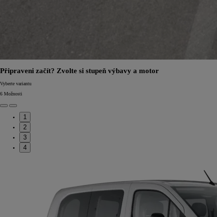
Připraveni začít? Zvolte si stupeň výbavy a motor
Vyberte variantu
6
Možnosti
1
2
3
4