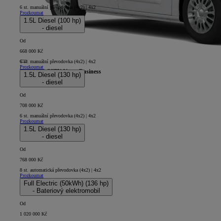
6 st. manuální převodovka (4x2) | 4x2
Prozkoumat
1.5L Diesel (100 hp)
- diesel
Od
668 000 Kč
6 st. manuální převodovka (4x2) | 4x2
Prozkoumat
PROACE CITY Verso Business
1.5L Diesel (130 hp)
- diesel
5D - Short
Od
708 000 Kč
6 st. manuální převodovka (4x2) | 4x2
Prozkoumat
1.5L Diesel (130 hp)
- diesel
Od
768 000 Kč
8 st. automatická převodovka (4x2) | 4x2
Prozkoumat
Full Electric (50kWh) (136 hp)
- Bateriový elektromobil
Od
1 020 000 Kč