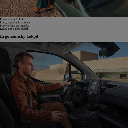
Ergonomický kokpit
Práce, odpočinek a zábava
Pusťte světlo do interiéru
Každý den o něco snazší
Ergonomický kokpit