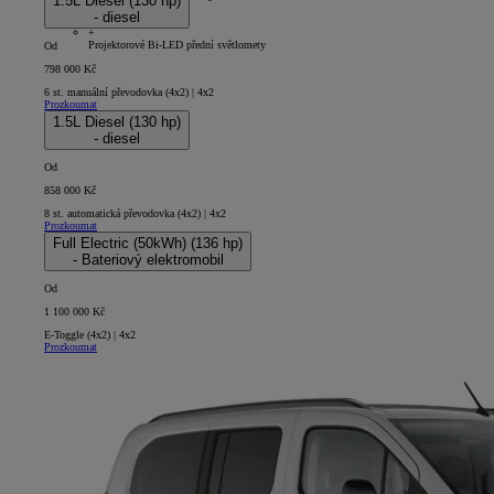
1.5L Diesel (130 hp)
- diesel
5D - Short
+
Projektorové Bi-LED přední světlomety
Od
798 000 Kč
6 st. manuální převodovka (4x2) | 4x2
Prozkoumat
1.5L Diesel (130 hp)
- diesel
Od
858 000 Kč
8 st. automatická převodovka (4x2) | 4x2
Prozkoumat
Full Electric (50kWh) (136 hp)
- Bateriový elektromobil
Od
1 100 000 Kč
E-Toggle (4x2) | 4x2
Prozkoumat