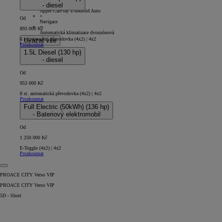
- diesel
+
Apple CarPlay a Android Auto
+
Od
Navigace
+
893 000 Kč
Automatická klimatizace dvouzónová
6 st. manuální převodovka (4x2) | 4x2
Ukázat vše
Prozkoumat
1.5L Diesel (130 hp)
- diesel
Od
953 000 Kč
8 st. automatická převodovka (4x2) | 4x2
Prozkoumat
Full Electric (50kWh) (136 hp)
- Bateriový elektromobil
Od
1 250 000 Kč
E-Toggle (4x2) | 4x2
Prozkoumat
PROACE CITY Verso VIP
PROACE CITY Verso VIP
5D - Short