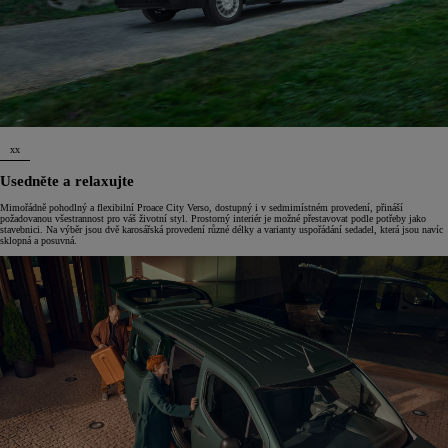
xx
Usedněte a relaxujte
Mimořádně pohodlný a flexibilní Proace City Verso, dostupný i v sedmimístném provedení, přináší
požadovanou všestrannost pro váš životní styl. Prostorný interiér je možné přestavovat podle potřeby jako
stavebnici. Na výběr jsou dvě karosářská provedení různé délky a varianty uspořádání sedadel, která jsou navíc
sklopná a posuvná.