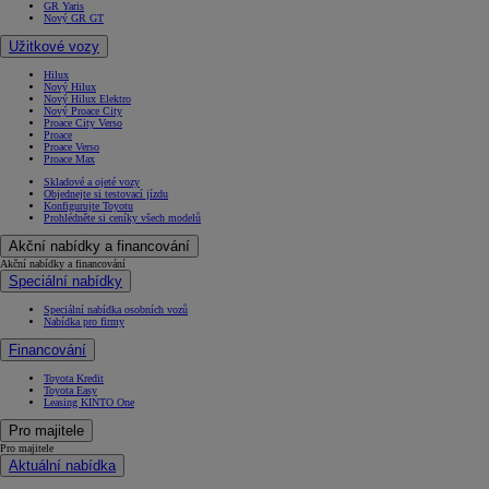
GR Yaris
Nový GR GT
Užitkové vozy
Hilux
Nový Hilux
Nový Hilux Elektro
Nový Proace City
Proace City Verso
Proace
Proace Verso
Proace Max
Skladové a ojeté vozy
Objednejte si testovací jízdu
Konfigurujte Toyotu
Prohlédněte si ceníky všech modelů
Akční nabídky a financování
Akční nabídky a financování
Speciální nabídky
Speciální nabídka osobních vozů
Nabídka pro firmy
Financování
Toyota Kredit
Toyota Easy
Leasing KINTO One
Pro majitele
Pro majitele
Aktuální nabídka