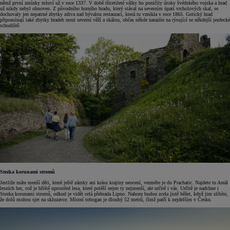
němž první zmínky mluví už v roce 1337. V době třicetileté války ho poničily útoky švédského vojska a hrad
už nikdy nebyl obnoven. Z původního horního hradu, který stával na severním úpatí vrcholových skal, se
dochovaly jen nepatrné zbytky zdiva nad bývalou restaurací, která tu vznikla v roce 1865. Gotický hrad
připomínají také zbytky hradeb mezi severní věží a skálou, občas někde narazíte na rýsující se někdejší jezdecké
schodiště.
Stezka korunami stromů
Jestliže máte menší děti, které ještě zámky ani krásu krajiny neocení, vezměte je do Prachatic. Najdete tu Areál
lesních her, což je hřiště uprostřed lesa, které potěší nejen ty nejmenší, ale určitě i vás. Určitě je nadchne i
Stezka korunami stromů, odkud je vidět celá přehrada Lipno. Nahoru budou zcela jistě běžet, když jim slíbíte,
že dolů mohou sjet na skluzavce. Místní tobogan je dlouhý 52 metrů, čímž patří k nejdelším v Česku.