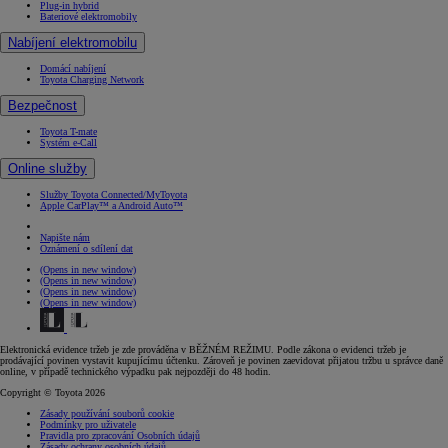
Plug-in hybrid
Bateriové elektromobily
Nabíjení elektromobilu
Domácí nabíjení
Toyota Charging Network
Bezpečnost
Toyota T-mate
Systém e-Call
Online služby
Služby Toyota Connected/MyToyota
Apple CarPlay™ a Android Auto™
Napište nám
Oznámení o sdílení dat
(Opens in new window)
(Opens in new window)
(Opens in new window)
(Opens in new window)
Elektronická evidence tržeb je zde prováděna v BĚŽNÉM REŽIMU. Podle zákona o evidenci tržeb je
prodávající povinen vystavit kupujícímu účtenku. Zároveň je povinen zaevidovat přijatou tržbu u správce daně
online, v případě technického výpadku pak nejpozději do 48 hodin.
Copyright © Toyota 2026
Zásady používání souborů cookie
Podmínky pro uživatele
Pravidla pro zpracování Osobních údajů
Zásady ochrany osobních údajů