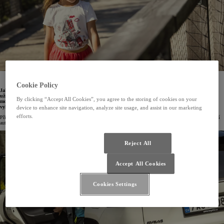
8.8.2024
Cookie Policy
Jak ještě své děti o prázdninách zabavit? Vezměte je na výlet. Poradíme kam. Zásoba výletů, které si
užijí i děti, se přitom může hodit celoročně. Hrady s tím správným příběhem jsou jistota, úspěch
By clicking “Accept All Cookies”, you agree to the storing of cookies on your
mohou mít i některé technické památky a zásadní je naplánovat si cestou i zastávku, kde se můžete
vykoupat.
device to enhance site navigation, analyze site usage, and assist in our marketing
efforts.
Přinášíme výběr těch nejlepších výletních cílů ze seriálu
Počesku
, který už několik let natáčí české zastoupení
automobilky Toyota.
Reject All
Accept All Cookies
Cookies Settings