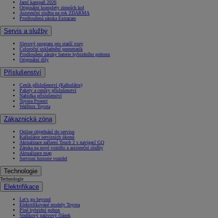
Jarní kampaň 2026
Originální komplety zimních kol
Asistenční služba na rok ZDARMA
Prodloužená záruka Extracare
Servis a služby
Slevový program pro starší vozy
Celoroční uskladnění pneumatik
Prodloužení záruky baterie hybridního pohonu
Originální díly
Příslušenství
Ceník příslušenství (Kalkulátor)
Pakety a ceníky příslušenství
Nabídka příslušenství
Toyota Protect
Wallbox Toyota
Zákaznická zóna
Online objednání do servisu
Kalkulátor servisních úkonů
Aktualizace zařízení Touch 2 s navigací GO
Záruka na nové vozidlo a asistenční služby
Aktualizace map
Servisní historie vozidel
Technologie
Technologie
Elektrifikace
Let's go beyond
Elektrifikované modely Toyota
Plně hybridní pohon
Vodíkový palivový článek