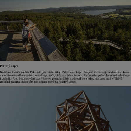
Pekelný kopec
Nedaleko Třebíče najdete Pekelňák, jak místní říkají Pekelnému kopci. Na jeho vrchu stojí moderní rozhledna
z modřínového dřeva, nahoru se šplhá po točitých kovových schodech. Za dobrého počasí lze odtud zahlédnout
i vrcholky Alp. Podle pověsti svatý Prokop přemohl ďábla a odhodil ho z míst, kde dnes stojí v Třebíči
zmíněná bazilika, ďábel sám pak dopadl právě na Pekelný kopec.