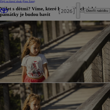
Přejít na hlavní obsah
(Press Enter)
Výlet s dětmi? Víme, které hrady či technické
Otevřít nabídku
památky je budou bavit