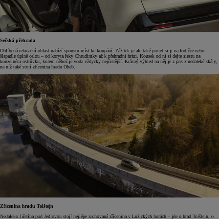
Sečská přehrada
Oblíbená rekreační oblast nabízí spoustu míst ke koupání. Zážitek je ale také projet si ji na lodičce nebo
šlapadle úplně celou – od koryta řeky Chrudimky až k přehradní hrázi. Kousek od ní si dejte siestu na
kouzelném ostrůvku, kolem něhož je voda vždycky nejčistější. Krásný výhled na něj je z pak z nedaleké skály,
na níž také stojí zřícenina hradu Oheb.
Zřícenina hradu Tolštejn
Nedaleko Jiřetína pod Jedlovou stojí nejlépe zachovaná zřícenina v Lužických horách – jde o hrad Tolštejn, o