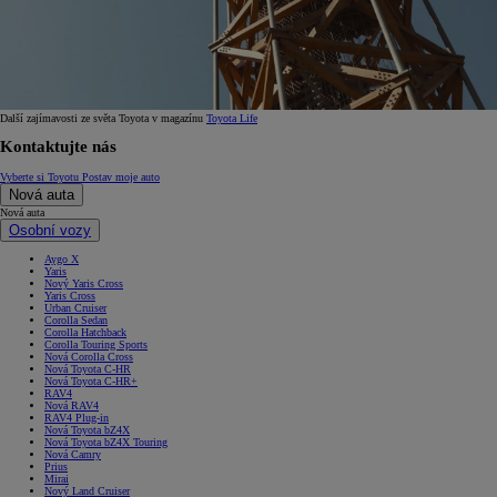
Další zajímavosti ze světa Toyota v magazínu
Toyota Life
Kontaktujte nás
Vyberte si Toyotu
Postav moje auto
Nová auta
Nová auta
Osobní vozy
Aygo X
Yaris
Nový Yaris Cross
Yaris Cross
Urban Cruiser
Corolla Sedan
Corolla Hatchback
Corolla Touring Sports
Nová Corolla Cross
Nová Toyota C-HR
Nová Toyota C-HR+
RAV4
Nová RAV4
RAV4 Plug-in
Nová Toyota bZ4X
Nová Toyota bZ4X Touring
Nová Camry
Prius
Mirai
Nový Land Cruiser