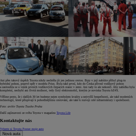
Ani přes takový úspěch Toyota nikdy nechtěla jít jen jedinou cestou. Brzy v její nabídce přibyl plug-in
hybridní pohon, poprvé opět v modelu Prius. Byla také první, kdo do Česka přivezl vodíkový pohon
a zasloužila se o vznik prvních vodíkových čerpacích stanic v zemi. Ani tady to ale nekončí. Aby nabídka byla
kompletní, nechybí ani čtvrtá možnost, tedy čistý elektromobil, kterým je novinka Toyota bZ4X.
Věříme proto, že i dalších 30 let budeme nejen symbolem kvality a nejvyšší bezpečnosti, ale také moderních
technologií, které přispívají k pohodlnějšímu cestování, ale také k rozvoji celé infrastruktury i společnosti.
Foto: archiv Toyota Tsusho Praha
Další zajímavosti ze světa Toyota v magazínu
Toyota Life
Kontaktujte nás
Vyberte si Toyotu
Postav moje auto
Nová auta