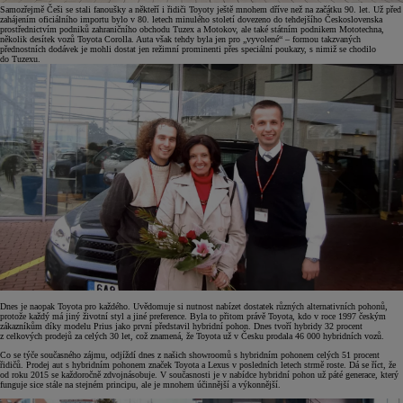
Samozřejmě Češi se stali fanoušky a někteří i řidiči Toyoty ještě mnohem dříve než na začátku 90. let. Už před
zahájením oficiálního importu bylo v 80. letech minulého století dovezeno do tehdejšího Československa
prostřednictvím podniků zahraničního obchodu Tuzex a Motokov, ale také státním podnikem Mototechna,
několik desítek vozů Toyota Corolla. Auta však tehdy byla jen pro „vyvolené“ – formou takzvaných
přednostních dodávek je mohli dostat jen režimní prominenti přes speciální poukazy, s nimiž se chodilo
do Tuzexu.
Dnes je naopak Toyota pro každého. Uvědomuje si nutnost nabízet dostatek různých alternativních pohonů,
protože každý má jiný životní styl a jiné preference. Byla to přitom právě Toyota, kdo v roce 1997 českým
zákazníkům díky modelu Prius jako první představil hybridní pohon. Dnes tvoří hybridy 32 procent
z celkových prodejů za celých 30 let, což znamená, že Toyota už v Česku prodala 46 000 hybridních vozů.
Co se týče současného zájmu, odjíždí dnes z našich showroomů s hybridním pohonem celých 51 procent
řidičů. Prodej aut s hybridním pohonem značek Toyota a Lexus v posledních letech strmě roste. Dá se říct, že
od roku 2015 se každoročně zdvojnásobuje. V současnosti je v nabídce hybridní pohon už páté generace, který
funguje sice stále na stejném principu, ale je mnohem účinnější a výkonnější.