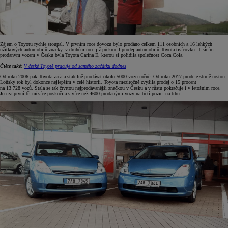
Zájem o Toyotu rychle stoupal. V prvním roce dovozu bylo prodáno celkem 111 osobních a 16 lehkých
užitkových automobilů značky, v druhém roce již překročil prodej automobilů Toyota tisícovku. Tisícím
prodaným vozem v Česku byla Toyota Carina E, kterou si pořídila společnost Coca Cola.
Čtěte také
:
V české Toyotě pracuje od samého začátku dodnes
Od roku 2006 pak Toyota začala stabilně prodávat okolo 5000 vozů ročně. Od roku 2017 prodeje strmě rostou.
Loňský rok byl dokonce nejlepším v celé historii. Toyota meziročně zvýšila prodej o 15 procent
na 13 728 vozů. Stala se tak čtvrtou nejprodávanější značkou v Česku a v růstu pokračuje i v letošním roce.
Jen za první tři měsíce poskočila s více než 4600 prodanými vozy na třetí pozici na trhu.