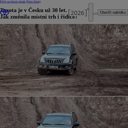
Přejít na hlavní obsah
(Press Enter)
Toyota je v Česku už 30 let.
Otevřít nabídku
Jak změnila místní trh i řidiče?