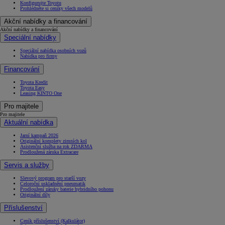
Konfigurujte Toyotu
Prohlédněte si ceníky všech modelů
Akční nabídky a financování
Akční nabídky a financování
Speciální nabídky
Speciální nabídka osobních vozů
Nabídka pro firmy
Financování
Toyota Kredit
Toyota Easy
Leasing KINTO One
Pro majitele
Pro majitele
Aktuální nabídka
Jarní kampaň 2026
Originální komplety zimních kol
Asistenční služba na rok ZDARMA
Prodloužená záruka Extracare
Servis a služby
Slevový program pro starší vozy
Celoroční uskladnění pneumatik
Prodloužení záruky baterie hybridního pohonu
Originální díly
Příslušenství
Ceník příslušenství (Kalkulátor)