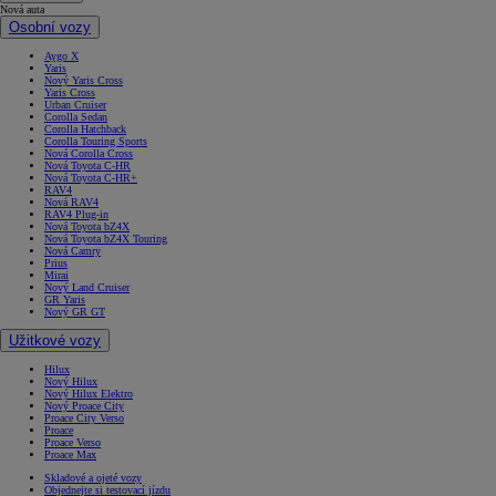
Nová auta
Osobní vozy
Aygo X
Yaris
Nový Yaris Cross
Yaris Cross
Urban Cruiser
Corolla Sedan
Corolla Hatchback
Corolla Touring Sports
Nová Corolla Cross
Nová Toyota C-HR
Nová Toyota C-HR+
RAV4
Nová RAV4
RAV4 Plug-in
Nová Toyota bZ4X
Nová Toyota bZ4X Touring
Nová Camry
Prius
Mirai
Nový Land Cruiser
GR Yaris
Nový GR GT
Užitkové vozy
Hilux
Nový Hilux
Nový Hilux Elektro
Nový Proace City
Proace City Verso
Proace
Proace Verso
Proace Max
Skladové a ojeté vozy
Objednejte si testovací jízdu