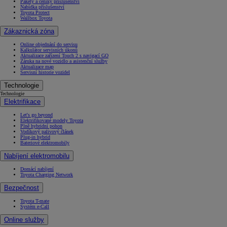
Pakety a ceníky příslušenství
Nabídka příslušenství
Toyota Protect
Wallbox Toyota
Zákaznická zóna
Online objednání do servisu
Kalkulátor servisních úkonů
Aktualizace zařízení Touch 2 s navigací GO
Záruka na nové vozidlo a asistenční služby
Aktualizace map
Servisní historie vozidel
Technologie
Technologie
Elektrifikace
Let's go beyond
Elektrifikované modely Toyota
Plně hybridní pohon
Vodíkový palivový článek
Plug-in hybrid
Bateriové elektromobily
Nabíjení elektromobilu
Domácí nabíjení
Toyota Charging Network
Bezpečnost
Toyota T-mate
Systém e-Call
Online služby