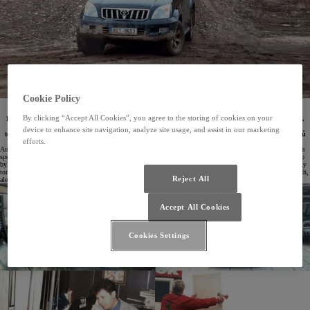
Cookie Policy
20.12.2023
By clicking “Accept All Cookies”, you agree to the storing of cookies on your
Letos byl důležitý rok. Byl totiž už třicátým rokem, kdy Toyota oficiálně prodává svá auta v Česku.
Loňský rok navíc můžeme prohlásit za zatím nejúspěšnější v historii a i teď jsme rostli podobným
device to enhance site navigation, analyze site usage, and assist in our marketing
tempem. Jen díky vám máme za sebou tak úspěšný příběh. Děkujeme a zveme vás do našich archivů
efforts.
připomenout si ty nejzajímavější i nejzábavnější momenty.
Automobily značky Toyota se do České republiky začaly oficiálně dovážet na podzim roku 1993, kdy vznikla
společnost Toyota Tsusho ČR. Její mateřskou firmou byla japonská Toyota Tsusho Corporation, a tak dlouho
byli přímými nadřízenými českých zaměstnanců japonští manažeři, kteří také nabírali první české týmy. I díky
tomu se do Česka podařilo přivést pověstnou preciznost, kvalitu a spolehlivost, a to nejen ve slavných vozech,
Reject All
ale i pracovních postupech.
Accept All Cookies
Cookies Settings