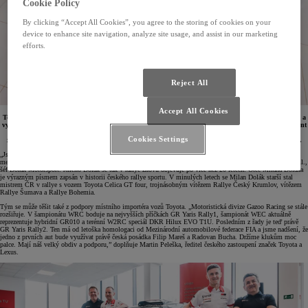
Cookie Policy
By clicking “Accept All Cookies”, you agree to the storing of cookies on your
device to enhance site navigation, analyze site usage, and assist in our marketing
efforts.
Reject All
Accept All Cookies
Toyota vstupuje do rallyového šampionátu s vozem GR Yaris Rally2. Do šampionátu FIA ERC 2024 a
vybraných závodů Mistrovství České republiky ho postaví plzeňské dealerství Toyota Dolák, za volant
se posadí Filip Mareš s navigátorem Radovanem Buchou. Premiérou bude Rallye Hungary, jež
Cookies Settings
zahajuje letošní evropský šampionát. V Česku se tým poprvé představí při Rallye Šumava Klatovy.
„Jsme moc rádi, že se nám novou Toyotu GR Yaris Rally2 podařilo získat. Tím spíše, že jsme první v ČR a
mezi prvními v Evropě. S Filipem jsme v otázce spolupráce rychle našli společnou řeč,“ říká Milan Dolák ml.,
šéf Dolák Motorsport. Jméno Dolák se tak v rallye znovu objevuje po více než 20 letech. Otec Milana Doláka
je výrazným písmem zapsán v historii českého rallye sportu. V minulých letech se Milan Dolák starší stal
mistrem ČR v rallye s vozem Toyota Celica GT four, trojnásobným vítězem Rallye Český Krumlov, vítězem
Rallye Šumava a Rallye Bohemia.
Tým se může těšit také z podpory místního importéra vozů Toyota. „Motoristická divize Gazoo Racing se stále
rozšiřuje. V šampionátu WRC boduje na nejvyšších příčkách GR Yaris Rally1, šampionát WEC aktuálně
reprezentuje hybridní GR010 a terénní W2RC speciál DKR Hilux EVO T1U. Posledním z řady je teď právě
GR Yaris Rally2. Ten má od letoška homologaci od Mezinárodní automobilové federace FIA a jsme nadšení, že
jedno z prvních aut bude využívat právě česká posádka Filip Mareš a Radovan Bucha. Držíme klukům moc
palce. Mají náš velký obdiv a podporu,” doplňuje Martin Peleška, ředitel českého zastoupení značek Toyota a
Lexus.