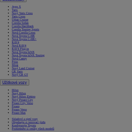
Aygo X
Yaris
Nový Yaris Cross
Yaris Cross
Urban Cruiser
Corolla Sedan
Corolla Hatchback
Corolla Touring Sports
Nová Corolla Cross
Nová Toyota C-HR
Nová Toyota C-HR+
RAV4
Nová RAV4
RAV4 Plug-in
Nová Toyota bZ4X
Nová Toyota bZ4X Touring
Nová Camry
Prius
Mirai
Nový Land Cruiser
GR Yaris
Nový GR GT
Užitkové vozy
Hilux
Nový Hilux
Nový Hilux Elektro
Nový Proace City
Proace City Verso
Proace
Proace Verso
Proace Max
Skladové a ojeté vozy
Objednejte si testovací jízdu
Konfigurujte Toyotu
Prohlédněte si ceníky všech modelů