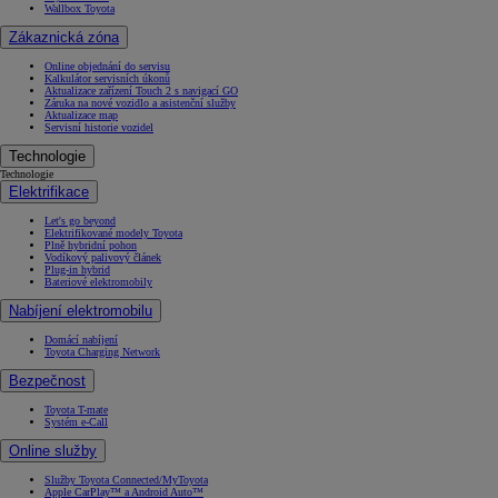
Wallbox Toyota
Zákaznická zóna
Online objednání do servisu
Kalkulátor servisních úkonů
Aktualizace zařízení Touch 2 s navigací GO
Záruka na nové vozidlo a asistenční služby
Aktualizace map
Servisní historie vozidel
Technologie
Technologie
Elektrifikace
Let's go beyond
Elektrifikované modely Toyota
Plně hybridní pohon
Vodíkový palivový článek
Plug-in hybrid
Bateriové elektromobily
Nabíjení elektromobilu
Domácí nabíjení
Toyota Charging Network
Bezpečnost
Toyota T-mate
Systém e-Call
Online služby
Služby Toyota Connected/MyToyota
Apple CarPlay™ a Android Auto™