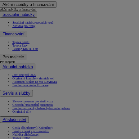
Akční nabídky a financování
Akční nabídky a financování
Speciální nabídky
Speciální nabídka osobních vozů
Nabídka pro firmy
Financování
Toyota Kredit
Toyota Easy
Leasing KINTO One
Pro majitele
Pro majitele
Aktuální nabídka
Jarní kampaň 2026
Originální komplety zimních kol
Asistenční služba na rok ZDARMA
Prodloužená záruka Extracare
Servis a služby
Slevový program pro starší vozy
Celoroční uskladnění pneumatik
Prodloužení záruky baterie hybridního pohonu
Originální díly
Příslušenství
Ceník příslušenství (Kalkulátor)
Pakety a ceníky příslušenství
Nabídka příslušenství
Toyota Protect