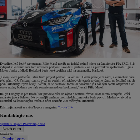
Dvaatřicetiletý český reprezentant Filip Mareš naváže na loňské sedmé místo na šampionátu FIA ERC. Plán
vylepšit v letošním roce toto umístění podpořili také další partneři v čele s přerovskou společností Sigma
Motor. Jezdec z Mladé Boleslavi bude nově spoléhat také na pneumatiky Hankook.
„Děkuji všem partnerům, kteří tento projekt podpořili a věří mu. Hodně práce je za námi, ale mnohem více
před námi. GR Yarisem jsem se svezl na podzim při asfaltových testech továrního týmu, na šotolině nás ale
první kilometry teprve čekají. Věřím, že se na novou techniku dokážeme já i náš tým rychle adaptovat a od
startu sezóny budeme pro naše soupeře nesnadnou konkurencí,“ uvádí Filip Mareš.
Rallye Hungary se pro letošní rok přesouvá více na západ a centrem závodu bude město Veszprém ležící
nedaleko jezera Balaton. Nejvýraznější změnou proti předchozímu roku bude povrch. Maďarský závod se
uskuteční na šotolinových tratích o délce bezmála 200 měřených kilometrů.
Další zajímavosti ze světa Toyota v magazínu
Toyota Life
Kontaktujte nás
Vyberte si Toyotu
Postav moje auto
Nová auta
Nová auta
Osobní vozy