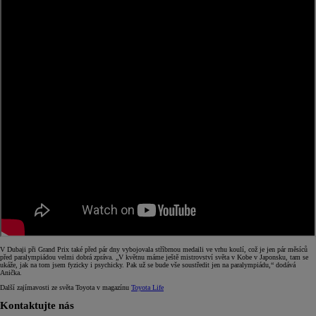
V Dubaji při Grand Prix také před pár dny vybojovala stříbrnou medaili ve vrhu koulí, což je jen pár měsíců
před paralympiádou velmi dobrá zpráva. „V květnu máme ještě mistrovství světa v Kobe v Japonsku, tam se
ukáže, jak na tom jsem fyzicky i psychicky. Pak už se bude vše soustředit jen na paralympiádu,“ dodává
Anička.
Další zajímavosti ze světa Toyota v magazínu
Toyota Life
Kontaktujte nás