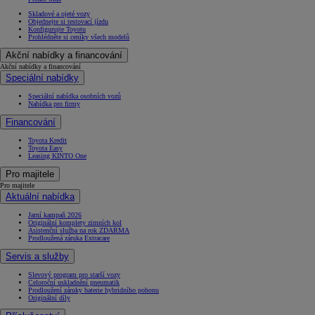
Skladové a ojeté vozy
Objednejte si testovací jízdu
Konfigurujte Toyotu
Prohlédněte si ceníky všech modelů
Akční nabídky a financování
Akční nabídky a financování
Speciální nabídky
Speciální nabídka osobních vozů
Nabídka pro firmy
Financování
Toyota Kredit
Toyota Easy
Leasing KINTO One
Pro majitele
Pro majitele
Aktuální nabídka
Jarní kampaň 2026
Originální komplety zimních kol
Asistenční služba na rok ZDARMA
Prodloužená záruka Extracare
Servis a služby
Slevový program pro starší vozy
Celoroční uskladnění pneumatik
Prodloužení záruky baterie hybridního pohonu
Originální díly