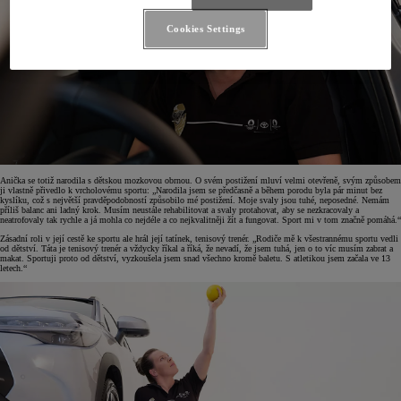
Cookies Settings
Anička se totiž narodila s dětskou mozkovou obrnou. O svém postižení mluví velmi otevřeně, svým způsobem
ji vlastně přivedlo k vrcholovému sportu: „Narodila jsem se předčasně a během porodu byla pár minut bez
kyslíku, což s největší pravděpodobností způsobilo mé postižení. Moje svaly jsou tuhé, neposedné. Nemám
příliš balanc ani ladný krok. Musím neustále rehabilitovat a svaly protahovat, aby se nezkracovaly a
neatrofovaly tak rychle a já mohla co nejdéle a co nejkvalitněji žít a fungovat. Sport mi v tom značně pomáhá.“
Zásadní roli v její cestě ke sportu ale hrál její tatínek, tenisový trenér. „Rodiče mě k všestrannému sportu vedli
od dětství. Táta je tenisový trenér a vždycky říkal a říká, že nevadí, že jsem tuhá, jen o to víc musím zabrat a
makat. Sportuji proto od dětství, vyzkoušela jsem snad všechno kromě baletu. S atletikou jsem začala ve 13
letech.“