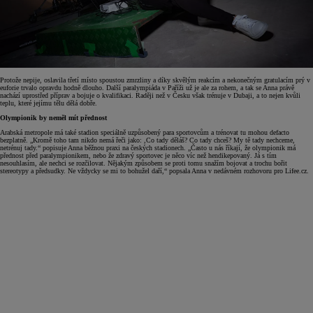
Protože nepije, oslavila třetí místo spoustou zmrzliny a díky skvělým reakcím a nekonečným gratulacím prý v
euforie trvalo opravdu hodně dlouho. Další paralympiáda v Paříži už je ale za rohem, a tak se Anna právě
nachází uprostřed příprav a bojuje o kvalifikaci. Raději než v Česku však trénuje v Dubaji, a to nejen kvůli
teplu, které jejímu tělu dělá dobře.
Olympionik by neměl mít přednost
Arabská metropole má také stadion speciálně uzpůsobený para sportovcům a trénovat tu mohou defacto
bezplatně. „Kromě toho tam nikdo nemá řeči jako: ,Co tady děláš? Co tady chceš? My tě tady nechceme,
netrénuj tady.“ popisuje Anna běžnou praxi na českých stadionech. „Často u nás říkají, že olympionik má
přednost před paralympionikem, nebo že zdravý sportovec je něco víc než hendikepovaný. Já s tím
nesouhlasím, ale nechci se rozčilovat. Nějakým způsobem se proti tomu snažím bojovat a trochu bořit
stereotypy a předsudky. Ne vždycky se mi to bohužel daří,“ popsala Anna v nedávném rozhovoru pro Lifee.cz.