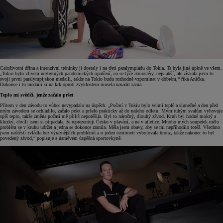
Celoživotní dřina a intenzivní tréninky ji dostaly i na třetí paralympiádu do Tokia. Ta byla jiná úplně ve všem.
„Tokio bylo vlivem nezbytných pandemických opatření, co se týče atmosféry, nejslabší, ale získala jsem tu
svoji první paralympijskou medaili, takže na Tokio budu rozhodně vzpomínat v dobrém,“ říká Anička.
Dokonce i tu medaili si na krk oproti zvyklostem musela nasadit sama.
Teplo mi svědčí, jenže začalo pršet
Přitom v den závodu to vůbec nevypadalo na úspěch. „Počasí v Tokiu bylo velmi teplé a slunečné a den před
mým závodem se ochladilo, začalo pršet a pršelo prakticky až do našeho odletu. Mým tuhým svalům vyhovuje
spíš teplo, takže změna počasí mě příliš nepotěšila. Byl to náročný, dlouhý závod. Kruh byl hodně mokrý a
kluzký, chvíli jsem si připadala, že reprezentuji Česko v plavání, a ne v atletice. Mnoho mých soupeřek mělo
problém se v kruhu udržet a jedna se dokonce zranila. Měla jsem obavy, aby se mi nepřihodilo totéž. Všechno
jsem naštěstí zvládla bez výraznějších problémů a o jeden centimetr vybojovala bronz, takže nakonec to byl
povedený závod,“ popisuje s úsměvem úspěšná sportovkyně.