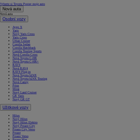
Vyberte si Toyotu
Postav moje auto
Nová auta
Nová auta
Osobní vozy
Aygo X
Yaris
Nový Yaris Cross
Yaris Cross
Urban Cruiser
Corolla Sedan
Corolla Hatchback
Corolla Touring Sports
Nová Corolla Cross
Nová Toyota C-HR
Nová Toyota C-HR+
RAV4
Nová RAV4
RAV4 Plug-in
Nová Toyota bZ4X
Nová Toyota bZ4X Touring
Nová Camry
Prius
Mirai
Nový Land Cruiser
GR Yaris
Nový GR GT
Užitkové vozy
Hilux
Nový Hilux
Nový Hilux Elektro
Nový Proace City
Proace City Verso
Proace
Proace Verso
Proace Max