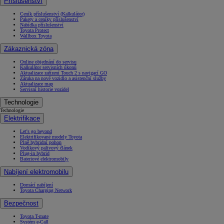
Příslušenství
Ceník příslušenství (Kalkulátor)
Pakety a ceníky příslušenství
Nabídka příslušenství
Toyota Protect
Wallbox Toyota
Zákaznická zóna
Online objednání do servisu
Kalkulátor servisních úkonů
Aktualizace zařízení Touch 2 s navigací GO
Záruka na nové vozidlo a asistenční služby
Aktualizace map
Servisní historie vozidel
Technologie
Technologie
Elektrifikace
Let's go beyond
Elektrifikované modely Toyota
Plně hybridní pohon
Vodíkový palivový článek
Plug-in hybrid
Bateriové elektromobily
Nabíjení elektromobilu
Domácí nabíjení
Toyota Charging Network
Bezpečnost
Toyota T-mate
Systém e-Call