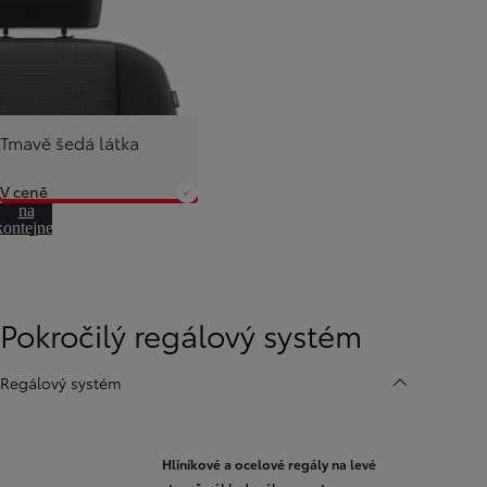
Tmavě šedá látka
V ceně
Přeskočit
na
kontejner
otáčení
Pokročilý regálový systém
Regálový systém
Hliníkové a ocelové regály na levé