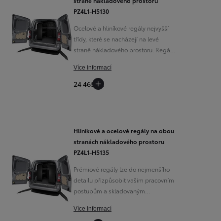
straně nákladového prostoru
PZ4L1-H5130
Ocelové a hliníkové regály nejvyšší
třídy, které se nacházejí na levé
straně nákladového prostoru. Regály
zahrnují dvě úrovně polic.
Více informací
Od
549 000 Kč
s DPH
vč. zvýhodnění
75 000 Kč
24 465 Kč
Corolla Hatchback
HYBRID
Hliníkové a ocelové regály na obou
stranách nákladového prostoru
PZ4L1-H5135
Prémiové regály lze do nejmenšího
detailu přizpůsobit vašim pracovním
postupům a skladovaným
předmětům, to optimálně využívá
Více informací
omezený prostor ve vozidle.