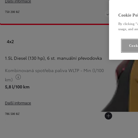
Další informace
750 200 Kč
Cookie Pol
By clicking “
usage, and ass
4x2
Cooki
1.5L Diesel (130 hp)
,
6 st. manuální převodovka
Kombinovaná spotřeba paliva WLTP - Min (l/100
Přepnout informace o palivu
km)
5,8 l/100 km
P
Další informace
786 500 Kč