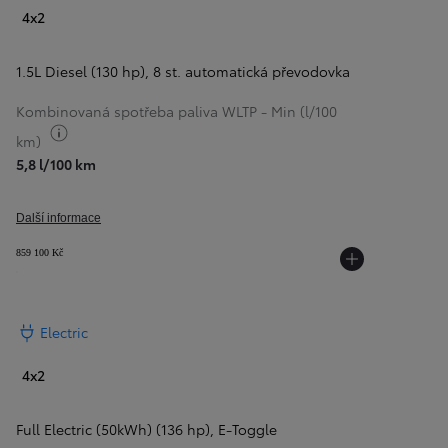
4x2
1.5L Diesel (130 hp)
,
8 st. automatická převodovka
Kombinovaná spotřeba paliva WLTP - Min (l/100
Přepnout informace o palivu
km)
5,8 l/100 km
Další informace
859 100 Kč
Electric
4x2
Full Electric (50kWh) (136 hp)
,
E-Toggle