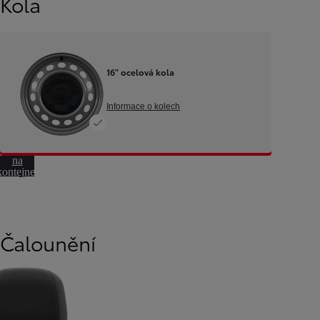
Kola
16" ocelová kola
Informace o kolech
Přeskočit
na
kontejner
otáčení
Čalounění