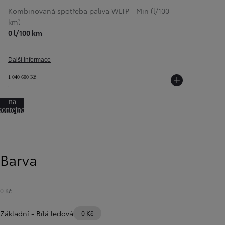
Kombinovaná spotřeba paliva WLTP - Min (l/100
km)
0 l/100 km
Další informace
1 040 600 Kč
Přeskočit
na
kontejner
otáčení
Barva
Od
399 000 Kč
s DPH
vč. zvýhodnění
20 000 Kč
a bonusu za výkup
50 000 Kč
0 Kč
Yaris Cross
HYBRID
Základní
-
Bílá ledová
0 Kč