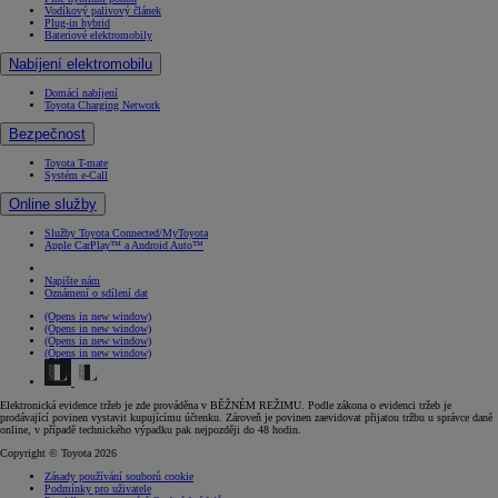
Vodíkový palivový článek
Plug-in hybrid
Bateriové elektromobily
Nabíjení elektromobilu
Domácí nabíjení
Toyota Charging Network
Bezpečnost
Toyota T-mate
Systém e-Call
Online služby
Služby Toyota Connected/MyToyota
Apple CarPlay™ a Android Auto™
Napište nám
Oznámení o sdílení dat
(Opens in new window)
(Opens in new window)
(Opens in new window)
(Opens in new window)
Elektronická evidence tržeb je zde prováděna v BĚŽNÉM REŽIMU. Podle zákona o evidenci tržeb je
prodávající povinen vystavit kupujícímu účtenku. Zároveň je povinen zaevidovat přijatou tržbu u správce daně
online, v případě technického výpadku pak nejpozději do 48 hodin.
Copyright © Toyota 2026
Zásady používání souborů cookie
Podmínky pro uživatele