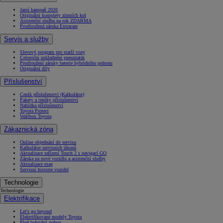
Jarní kampaň 2026
Originální komplety zimních kol
Asistenční služba na rok ZDARMA
Prodloužená záruka Extracare
Servis a služby
Slevový program pro starší vozy
Celoroční uskladnění pneumatik
Prodloužení záruky baterie hybridního pohonu
Originální díly
Příslušenství
Ceník příslušenství (Kalkulátor)
Pakety a ceníky příslušenství
Nabídka příslušenství
Toyota Protect
Wallbox Toyota
Zákaznická zóna
Online objednání do servisu
Kalkulátor servisních úkonů
Aktualizace zařízení Touch 2 s navigací GO
Záruka na nové vozidlo a asistenční služby
Aktualizace map
Servisní historie vozidel
Technologie
Technologie
Elektrifikace
Let's go beyond
Elektrifikované modely Toyota
Plně hybridní pohon