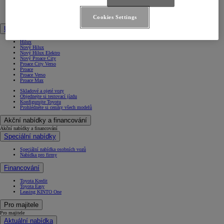
Nový Land Cruiser
GR Yaris
Nový GR GT
Cookies Settings
Užitkové vozy
Hilux
Nový Hilux
Nový Hilux Elektro
Nový Proace City
Proace City Verso
Proace
Proace Verso
Proace Max
Skladové a ojeté vozy
Objednejte si testovací jízdu
Konfigurujte Toyotu
Prohlédněte si ceníky všech modelů
Akční nabídky a financování
Akční nabídky a financování
Speciální nabídky
Speciální nabídka osobních vozů
Nabídka pro firmy
Financování
Toyota Kredit
Toyota Easy
Leasing KINTO One
Pro majitele
Pro majitele
Aktuální nabídka