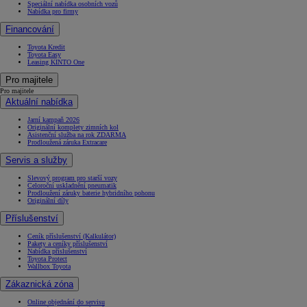
Speciální nabídka osobních vozů
Nabídka pro firmy
Financování
Toyota Kredit
Toyota Easy
Leasing KINTO One
Pro majitele
Pro majitele
Aktuální nabídka
Jarní kampaň 2026
Originální komplety zimních kol
Asistenční služba na rok ZDARMA
Prodloužená záruka Extracare
Servis a služby
Slevový program pro starší vozy
Celoroční uskladnění pneumatik
Prodloužení záruky baterie hybridního pohonu
Originální díly
Příslušenství
Ceník příslušenství (Kalkulátor)
Pakety a ceníky příslušenství
Nabídka příslušenství
Toyota Protect
Wallbox Toyota
Zákaznická zóna
Online objednání do servisu