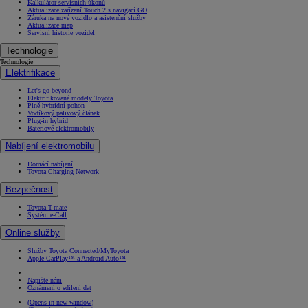
Kalkulátor servisních úkonů
Aktualizace zařízení Touch 2 s navigací GO
Záruka na nové vozidlo a asistenční služby
Aktualizace map
Servisní historie vozidel
Technologie
Technologie
Elektrifikace
Let's go beyond
Elektrifikované modely Toyota
Plně hybridní pohon
Vodíkový palivový článek
Plug-in hybrid
Bateriové elektromobily
Nabíjení elektromobilu
Domácí nabíjení
Toyota Charging Network
Bezpečnost
Toyota T-mate
Systém e-Call
Online služby
Služby Toyota Connected/MyToyota
Apple CarPlay™ a Android Auto™
Napište nám
Oznámení o sdílení dat
(Opens in new window)