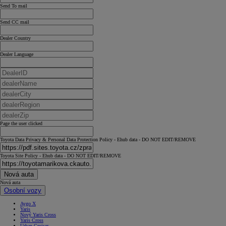
Send To mail
Send CC mail
Dealer Country
Dealer Language
Page the user clicked
Toyota Data Privacy & Personal Data Protection Policy - Ehub data - DO NOT EDIT/REMOVE
Toyota Site Policy - Ehub data - DO NOT EDIT/REMOVE
Nová auta
Nová auta
Osobní vozy
Aygo X
Yaris
Nový Yaris Cross
Yaris Cross
Urban Cruiser