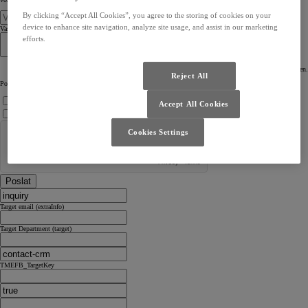
By clicking “Accept All Cookies”, you agree to the storing of cookies on your
device to enhance site navigation, analyze site usage, and assist in our marketing
Vaše zpráva
efforts.
Můžete napsat max. 1024 znaků. Nadbytečný obsah bude zkrácen.
Reject All
Povinná pole
Souhlasím se
Zásadami webových stránek Toyota
Accept All Cookies
Souhlasím
s Obecnými zásadami ochrany soukromí a osobních údajů Toyota
Cookies Settings
Poslat
Target email (extraInfo)
Target Department (target)
TMEFB_TargetKey