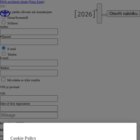
Přejít na hlavní obsah
(Press Enter)
Zvolte, z jakého důvodu nás kontaktujete
Otevřít nabídku
Dotaz/Komentář
Stížnost
Jméno
Příjmení
E-mail
Telefon
E-mail
Telefon
Má otázka se týká vozidla
VIN je povinné
VIN
Date of first registration
Kde naleznu VIN??
Identifikační číslo vozidla (VIN)
VIN je 17ti místná kombinace písmen a čísel. Je uvedeno v technickém průkazu, na výrobním štítku ve
Cookie Policy
vozidle nebo v servisní knížce.