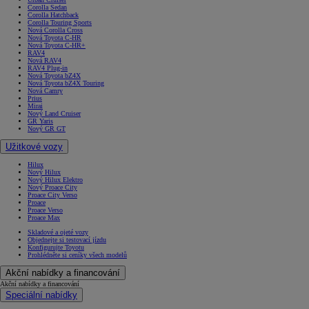
Corolla Sedan
Corolla Hatchback
Corolla Touring Sports
Nová Corolla Cross
Nová Toyota C-HR
Nová Toyota C-HR+
RAV4
Nová RAV4
RAV4 Plug-in
Nová Toyota bZ4X
Nová Toyota bZ4X Touring
Nová Camry
Prius
Mirai
Nový Land Cruiser
GR Yaris
Nový GR GT
Užitkové vozy
Hilux
Nový Hilux
Nový Hilux Elektro
Nový Proace City
Proace City Verso
Proace
Proace Verso
Proace Max
Skladové a ojeté vozy
Objednejte si testovací jízdu
Konfigurujte Toyotu
Prohlédněte si ceníky všech modelů
Akční nabídky a financování
Akční nabídky a financování
Speciální nabídky