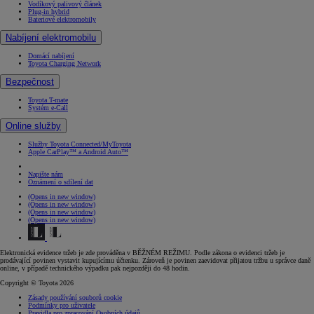
Vodíkový palivový článek
Plug-in hybrid
Bateriové elektromobily
Nabíjení elektromobilu
Domácí nabíjení
Toyota Charging Network
Bezpečnost
Toyota T-mate
Systém e-Call
Online služby
Služby Toyota Connected/MyToyota
Apple CarPlay™ a Android Auto™
Napište nám
Oznámení o sdílení dat
(Opens in new window)
(Opens in new window)
(Opens in new window)
(Opens in new window)
Elektronická evidence tržeb je zde prováděna v BĚŽNÉM REŽIMU. Podle zákona o evidenci tržeb je
prodávající povinen vystavit kupujícímu účtenku. Zároveň je povinen zaevidovat přijatou tržbu u správce daně
online, v případě technického výpadku pak nejpozději do 48 hodin.
Copyright © Toyota 2026
Zásady používání souborů cookie
Podmínky pro uživatele
Pravidla pro zpracování Osobních údajů