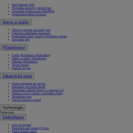
Jarní kampaň 2026
Originální komplety zimních kol
Asistenční služba na rok ZDARMA
Prodloužená záruka Extracare
Servis a služby
Slevový program pro starší vozy
Celoroční uskladnění pneumatik
Prodloužení záruky baterie hybridního pohonu
Originální díly
Příslušenství
Ceník příslušenství (Kalkulátor)
Pakety a ceníky příslušenství
Nabídka příslušenství
Toyota Protect
Wallbox Toyota
Zákaznická zóna
Online objednání do servisu
Kalkulátor servisních úkonů
Aktualizace zařízení Touch 2 s navigací GO
Záruka na nové vozidlo a asistenční služby
Aktualizace map
Servisní historie vozidel
Technologie
Technologie
Elektrifikace
Let's go beyond
Elektrifikované modely Toyota
Plně hybridní pohon