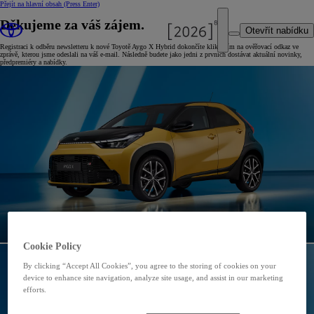
Přejít na hlavní obsah
(Press Enter)
Děkujeme za váš zájem.
Otevřít nabídku
Registraci k odběru newsletteru k nové Toyotě Aygo X Hybrid dokončíte kliknutím na ověřovací odkaz ve
zprávě, kterou jsme odeslali na váš e-mail. Následně budete jako jedni z prvních dostávat aktuální novinky,
předpremiéry a nabídky.
Cookie Policy
By clicking “Accept All Cookies”, you agree to the storing of cookies on your
device to enhance site navigation, analyze site usage, and assist in our marketing
efforts.