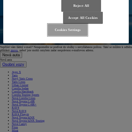
Reject All
Accept All Cookies
Cookies Settings
Nepřišel vám žádný e-mail? Nezapomeňte se podívat do složky s nevyžádanou poštou. Také se můžete k odběru
přihlásit
znovu
, neboť jste mohli omylem zadat nesprávnou e-mailovou adresu.
Nová auta
Nová auta
Osobní vozy
Aygo X
Yaris
Nový Yaris Cross
Yaris Cross
Urban Cruiser
Corolla Sedan
Corolla Hatchback
Corolla Touring Sports
Nová Corolla Cross
Nová Toyota C-HR
Nová Toyota C-HR+
RAV4
Nová RAV4
RAV4 Plug-in
Nová Toyota bZ4X
Nová Toyota bZ4X Touring
Nová Camry
Prius
Mirai