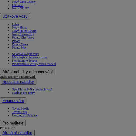
Nový Land Cruiser
GR Yaris
Nový GR GT
Užitkové vozy
Hilux
Nový Hilux
Nový Hilux Elektro
Nový Proace City
Proace City Verso
Proace
Proace Verso
Proace Max
Skladové a ojeté vozy
Objednejte si testovací jízdu
Konfigurujte Toyotu
Prohlédněte si ceníky všech modelů
Akční nabídky a financování
Akční nabídky a financování
Speciální nabídky
Speciální nabídka osobních vozů
Nabídka pro firmy
Financování
Toyota Kredit
Toyota Easy
Leasing KINTO One
Pro majitele
Pro majitele
Aktuální nabídka